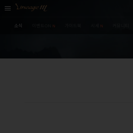
소식
이벤트ON
가이드북
시세
커뮤니티
N
N