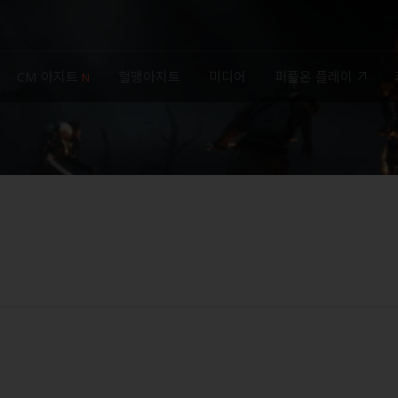
CM 아지트
혈맹아지트
미디어
퍼플온 플레이
N