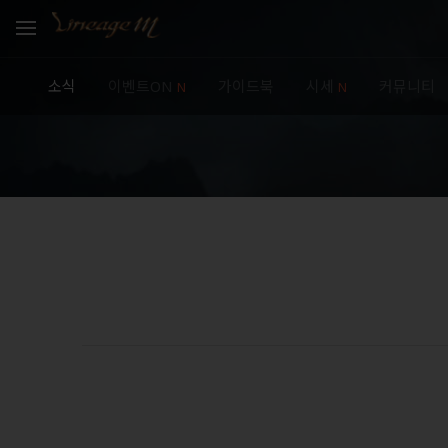
소식
이벤트ON
가이드북
시세
커뮤니티
N
N