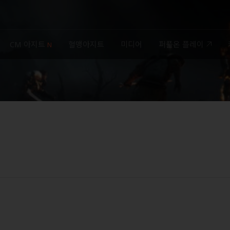
CM 아지트
혈맹아지트
미디어
퍼플온 플레이
N