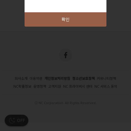
확인
회사소개
이용약관
개인정보처리방침
청소년보호정책
커뮤니티정책
NC확률정보
운영정책
고객지원
NC 프라이버시 센터
NC 서비스 동의
ⓒ NC Corporation. All Rights Reserved.
OFF