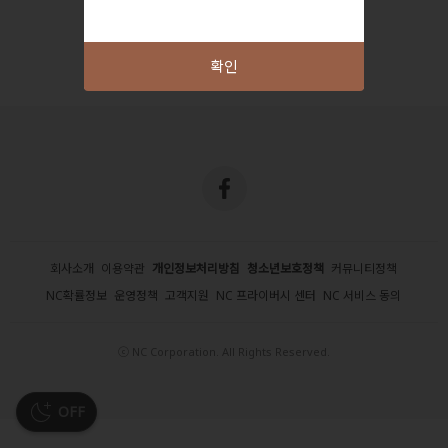
확인
회사소개
이용약관
개인정보처리방침
청소년보호정책
커뮤니티정책
NC확률정보
운영정책
고객지원
NC 프라이버시 센터
NC 서비스 동의
ⓒ NC Corporation. All Rights Reserved.
OFF