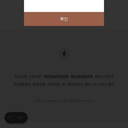
확인
회사소개
이용약관
개인정보처리방침
청소년보호정책
커뮤니티정책
NC확률정보
운영정책
고객지원
NC 프라이버시 센터
NC 서비스 동의
ⓒ NC Corporation. All Rights Reserved.
OFF