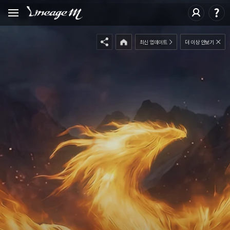
피닉스 - 침입자여, 재로 돌아가라!
엘븐 윙 슈즈 - (원거리) '윙쉴드' 발동 (근거리) 추격형 대시 발동
오버히트 - 근거리 공격 시 '과열' 스택 중첩 과열 상태의 적에게 '선 버스트' 사용 시, 폭발 피해 부여
스택에 비례해 폭발 피해 증가
페어리 - 위기 직면 시, 공격 중인 적에게 수면 디버프 발동 '피닉스' 습득 시, 주변 적을 감지하는 '레
최신 업데이트
더 이상 안보기
드 페어리' 소환
사이클론 - 일대를 초토화 시키는 폭풍 소환
트리플 에로우 - 패시브 타입으로 변경